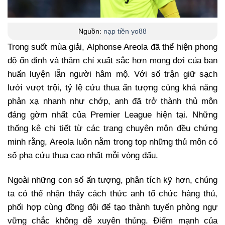
Nguồn:
nạp tiền yo88
Trong suốt mùa giải, Alphonse Areola đã thể hiện phong
độ ổn định và thậm chí xuất sắc hơn mong đợi của ban
huấn luyện lẫn người hâm mộ. Với số trận giữ sạch
lưới vượt trội, tỷ lệ cứu thua ấn tượng cùng khả năng
phản xạ nhanh như chớp, anh đã trở thành thủ môn
đáng gờm nhất của Premier League hiện tại. Những
thống kê chi tiết từ các trang chuyên môn đều chứng
minh rằng, Areola luôn nằm trong top những thủ môn có
số pha cứu thua cao nhất mỗi vòng đấu.
Ngoài những con số ấn tượng, phân tích kỹ hơn, chúng
ta có thể nhận thấy cách thức anh tổ chức hàng thủ,
phối hợp cùng đồng đội để tạo thành tuyến phòng ngự
vững chắc không dễ xuyên thủng. Điểm mạnh của