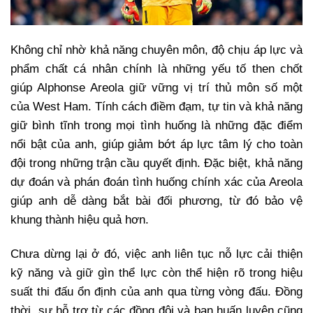
Không chỉ nhờ khả năng chuyên môn, độ chịu áp lực và
phẩm chất cá nhân chính là những yếu tố then chốt
giúp Alphonse Areola giữ vững vị trí thủ môn số một
của West Ham. Tính cách điềm đạm, tự tin và khả năng
giữ bình tĩnh trong mọi tình huống là những đặc điểm
nổi bật của anh, giúp giảm bớt áp lực tâm lý cho toàn
đội trong những trận cầu quyết định. Đặc biệt, khả năng
dự đoán và phán đoán tình huống chính xác của Areola
giúp anh dễ dàng bắt bài đối phương, từ đó bảo vệ
khung thành hiệu quả hơn.
Chưa dừng lại ở đó, việc anh liên tục nỗ lực cải thiện
kỹ năng và giữ gìn thể lực còn thể hiện rõ trong hiệu
suất thi đấu ổn định của anh qua từng vòng đấu. Đồng
thời, sự hỗ trợ từ các đồng đội và ban huấn luyện cũng