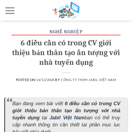
Skip
to
content
NGHỀ NGHIỆP
6 điều cần có trong CV giới
thiệu bản thân tạo ấn tượng với
nhà tuyển dụng
POSTED ON
16/12/2024
BY
CÔNG TY TNHH JABIL VIỆT NAM
Bạn đang xem bài viết
6 điều cần có trong CV
giới thiệu bản thân tạo ấn tượng với nhà
tuyển dụng
tại
Jabil Việt Nam
bạn có thể truy
cập nhanh thông tin cần thiết tại phần mục lục
bài viết phía dưới.