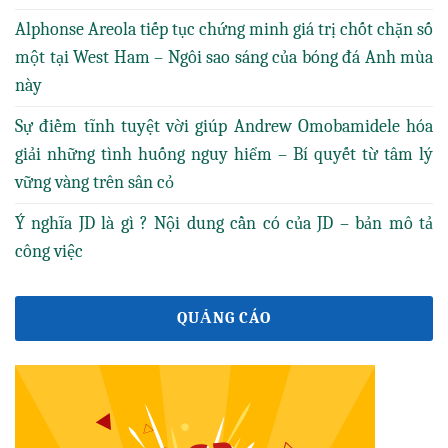
Alphonse Areola tiếp tục chứng minh giá trị chốt chặn số
một tại West Ham – Ngôi sao sáng của bóng đá Anh mùa
này
Sự điềm tĩnh tuyệt vời giúp Andrew Omobamidele hóa
giải những tình huống nguy hiểm – Bí quyết từ tâm lý
vững vàng trên sân cỏ
Ý nghĩa JD là gì ? Nội dung cần có của JD – bản mô tả
công việc
QUẢNG CÁO