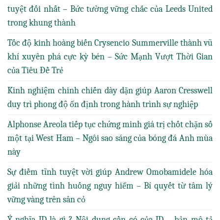
tuyệt đối nhất – Bức tường vững chắc của Leeds United
trong khung thành
Tốc độ kinh hoàng biến Crysencio Summerville thành vũ
khí xuyên phá cực kỳ bén – Sức Mạnh Vượt Thời Gian
của Tiêu Đề Trẻ
Kinh nghiệm chinh chiến dày dặn giúp Aaron Cresswell
duy trì phong độ ổn định trong hành trình sự nghiệp
Alphonse Areola tiếp tục chứng minh giá trị chốt chặn số
một tại West Ham – Ngôi sao sáng của bóng đá Anh mùa
này
Sự điềm tĩnh tuyệt vời giúp Andrew Omobamidele hóa
giải những tình huống nguy hiểm – Bí quyết từ tâm lý
vững vàng trên sân cỏ
Ý nghĩa JD là gì ? Nội dung cần có của JD – bản mô tả