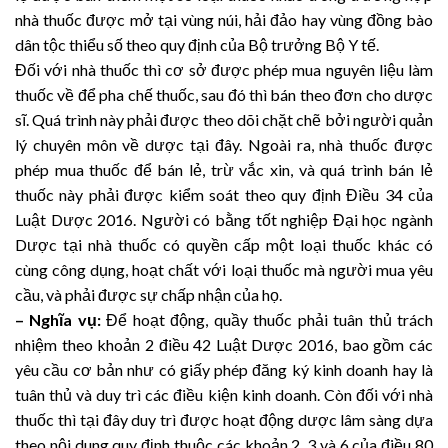
nhà thuốc được mở tại vùng núi, hải đảo hay vùng đồng bào
dân tộc thiểu số theo quy định của Bộ trưởng Bộ Y tế.
Đối với nhà thuốc thì cơ sở được phép mua nguyên liệu làm
thuốc về để pha chế thuốc, sau đó thì bán theo đơn cho dược
sĩ. Quá trình này phải được theo dõi chặt chẽ bởi người quản
lý chuyên môn về dược tại đây. Ngoài ra, nhà thuốc được
phép mua thuốc để bán lẻ, trừ vắc xin, và quá trình bán lẻ
thuốc này phải được kiểm soát theo quy định Điều 34 của
Luật Dược 2016. Người có bằng tốt nghiệp Đại học ngành
Dược tại nhà thuốc có quyền cấp một loại thuốc khác có
cùng công dụng, hoạt chất với loại thuốc mà người mua yêu
cầu, và phải được sự chấp nhận của họ.
– Nghĩa vụ:
Để hoạt động, quầy thuốc phải tuân thủ trách
nhiệm theo khoản 2 điều 42 Luật Dược 2016, bao gồm các
yêu cầu cơ bản như có giấy phép đăng ký kinh doanh hay là
tuân thủ và duy trì các điều kiện kinh doanh. Còn đối với nhà
thuốc thì tại đây duy trì được hoạt động dược lâm sàng dựa
theo nội dung quy định thuộc các khoản 2, 3 và 6 của điều 80