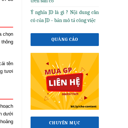
trên sân cỏ
Ý nghĩa JD là gì ? Nội dung cần
có của JD – bản mô tả công việc
ựa chọn
QUẢNG CÁO
 thông
cái tên
g tươi
 hoạch
n dưới
 khoảng
CHUYÊN MỤC