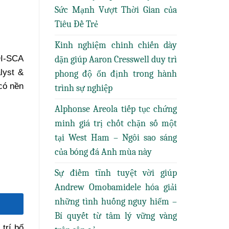
Sức Mạnh Vượt Thời Gian của
Tiêu Đề Trẻ
Kinh nghiệm chinh chiến dày
DI-SCA
dặn giúp Aaron Cresswell duy trì
lyst &
phong độ ổn định trong hành
có nền
trình sự nghiệp
Alphonse Areola tiếp tục chứng
minh giá trị chốt chặn số một
tại West Ham – Ngôi sao sáng
của bóng đá Anh mùa này
Sự điềm tĩnh tuyệt vời giúp
Andrew Omobamidele hóa giải
những tình huống nguy hiểm –
Bí quyết từ tâm lý vững vàng
trí bố