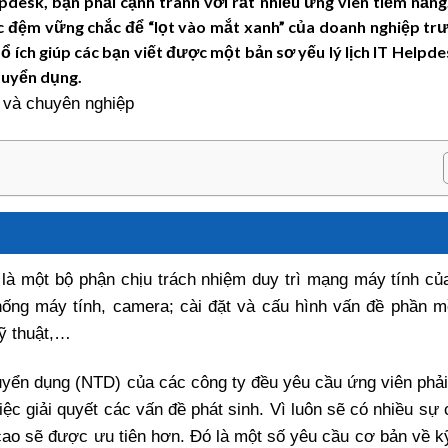
pdesk, bạn phải cạnh tranh với rất nhiều ứng viên tiềm năng
 đệm vững chắc để “lọt vào mắt xanh” của doanh nghiệp trư
ổ ích giúp các bạn viết được một bản sơ yếu lý lịch IT Helpd
tuyển dụng.
 là một bộ phận chịu trách nhiệm duy trì mạng máy tính củ
 thống máy tính, camera; cài đặt và cấu hình vấn đề phần 
kỹ thuật,…
uyển dụng (NTD) của các công ty đều yêu cầu ứng viên phải
ệc giải quyết các vấn đề phát sinh. Vì luôn sẽ có nhiều sự 
cao sẽ được ưu tiên hơn. Đó là một số yêu cầu cơ bản về k