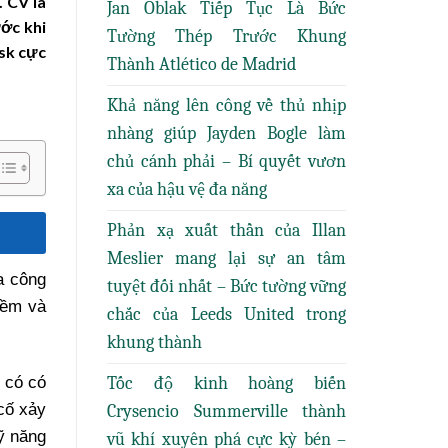
. CV là
Jan Oblak Tiếp Tục Là Bức
ớc khi
Tường Thép Trước Khung
esk cực
Thành Atlético de Madrid
Khả năng lên công về thủ nhịp
nhàng giúp Jayden Bogle làm
chủ cánh phải – Bí quyết vươn
xa của hậu vệ đa năng
Phản xạ xuất thần của Illan
Meslier mang lại sự an tâm
a công
tuyệt đối nhất – Bức tường vững
mềm và
chắc của Leeds United trong
khung thành
 có có
Tốc độ kinh hoàng biến
cố xảy
Crysencio Summerville thành
ỹ năng
vũ khí xuyên phá cực kỳ bén –