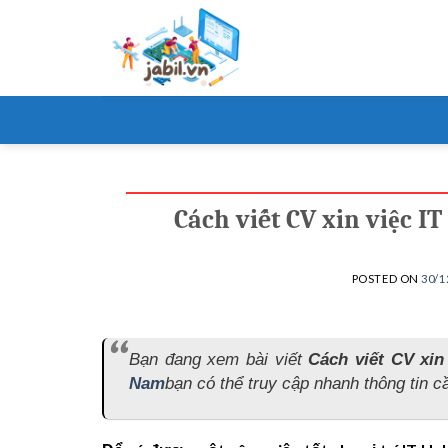
Skip
to
content
Cách viết CV xin việc I
POSTED ON
30/1
Bạn đang xem bài viết
Cách viết CV xin
Nam
bạn có thể truy cập nhanh thông tin cầ