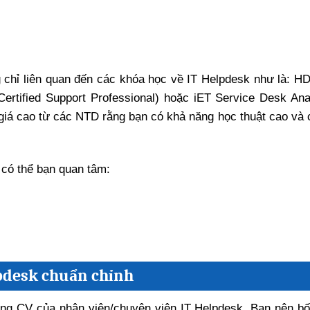
 chỉ liên quan đến các khóa học về IT Helpdesk như là: H
ertified Support Professional) hoặc iET Service Desk Ana
iá cao từ các NTD rằng bạn có khả năng học thuật cao và 
 có thể bạn quan tâm:
elpdesk chuẩn chỉnh
ong CV của nhân viên/chuyên viên IT Helpdesk. Bạn nên bố 