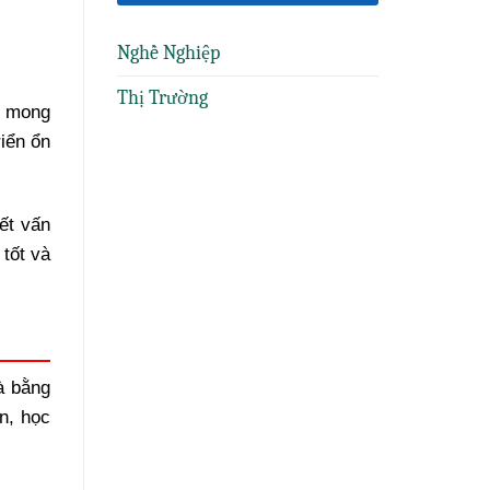
Nghề Nghiệp
Thị Trường
m mong
iển ổn
ết vấn
tốt và
à bằng
n, học