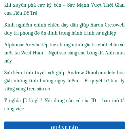
khí xuyên phá cực kỳ bén – Sức Mạnh Vượt Thời Gian
của Tiêu Đề Trẻ
Kinh nghiệm chinh chiến dày dặn giúp Aaron Cresswell
duy trì phong độ ổn định trong hành trình sự nghiệp
Alphonse Areola tiếp tục chứng minh giá trị chốt chặn số
một tại West Ham – Ngôi sao sáng của bóng đá Anh mùa
này
Sự điềm tĩnh tuyệt vời giúp Andrew Omobamidele hóa
giải những tình huống nguy hiểm – Bí quyết từ tâm lý
vững vàng trên sân cỏ
Ý nghĩa JD là gì ? Nội dung cần có của JD – bản mô tả
công việc
QUẢNG CÁO