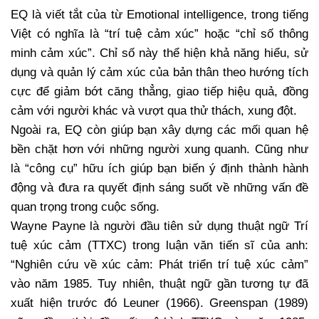
EQ là viết tắt của từ Emotional intelligence, trong tiếng
Việt có nghĩa là “trí tuệ cảm xúc” hoặc “chỉ số thông
minh cảm xúc”. Chỉ số này thể hiện khả năng hiểu, sử
dụng và quản lý cảm xúc của bản thân theo hướng tích
cực để giảm bớt căng thẳng, giao tiếp hiệu quả, đồng
cảm với người khác và vượt qua thử thách, xung đột.
Ngoài ra, EQ còn giúp bạn xây dựng các mối quan hệ
bền chặt hơn với những người xung quanh. Cũng như
là “công cụ” hữu ích giúp bạn biến ý định thành hành
động và đưa ra quyết định sáng suốt về những vấn đề
quan trọng trong cuộc sống.
Wayne Payne là người đầu tiên sử dụng thuật ngữ Trí
tuệ xúc cảm (TTXC) trong luận văn tiến sĩ của anh:
“Nghiên cứu về xúc cảm: Phát triển trí tuệ xúc cảm”
vào năm 1985. Tuy nhiên, thuật ngữ gần tương tự đã
xuất hiện trước đó Leuner (1966). Greenspan (1989)