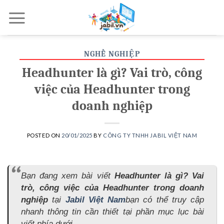
Skip
to
content
NGHỀ NGHIỆP
Headhunter là gì? Vai trò, công
việc của Headhunter trong
doanh nghiệp
POSTED ON
20/01/2025
BY
CÔNG TY TNHH JABIL VIỆT NAM
Bạn đang xem bài viết
Headhunter là gì? Vai
trò, công việc của Headhunter trong doanh
nghiệp
tại
Jabil Việt Nam
bạn có thể truy cập
nhanh thông tin cần thiết tại phần mục lục bài
viết phía dưới.