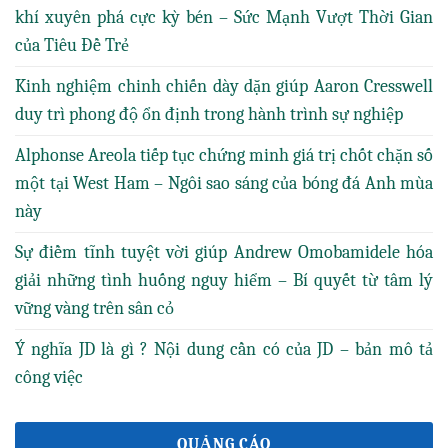
khí xuyên phá cực kỳ bén – Sức Mạnh Vượt Thời Gian
của Tiêu Đề Trẻ
Kinh nghiệm chinh chiến dày dặn giúp Aaron Cresswell
duy trì phong độ ổn định trong hành trình sự nghiệp
Alphonse Areola tiếp tục chứng minh giá trị chốt chặn số
một tại West Ham – Ngôi sao sáng của bóng đá Anh mùa
này
Sự điềm tĩnh tuyệt vời giúp Andrew Omobamidele hóa
giải những tình huống nguy hiểm – Bí quyết từ tâm lý
vững vàng trên sân cỏ
Ý nghĩa JD là gì ? Nội dung cần có của JD – bản mô tả
công việc
QUẢNG CÁO