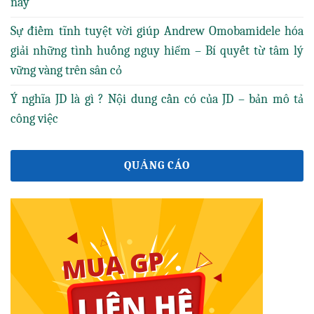
này
Sự điềm tĩnh tuyệt vời giúp Andrew Omobamidele hóa
giải những tình huống nguy hiểm – Bí quyết từ tâm lý
vững vàng trên sân cỏ
Ý nghĩa JD là gì ? Nội dung cần có của JD – bản mô tả
công việc
QUẢNG CÁO