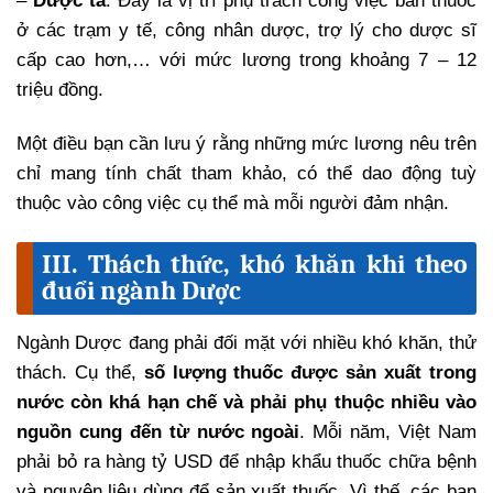
–
Dược tá
: Đây là vị trí phụ trách công việc bán thuốc
ở các trạm y tế, công nhân dược, trợ lý cho dược sĩ
cấp cao hơn,… với mức lương trong khoảng 7 – 12
triệu đồng.
Một điều bạn cần lưu ý rằng những mức lương nêu trên
chỉ mang tính chất tham khảo, có thể dao động tuỳ
thuộc vào công việc cụ thể mà mỗi người đảm nhận.
III. Thách thức, khó khăn khi theo
đuổi ngành Dược
Ngành Dược đang phải đối mặt với nhiều khó khăn, thử
thách. Cụ thể,
số lượng thuốc được sản xuất trong
nước còn khá hạn chế và phải phụ thuộc nhiều vào
nguồn cung đến từ nước ngoài
. Mỗi năm, Việt Nam
phải bỏ ra hàng tỷ USD để nhập khẩu thuốc chữa bệnh
và nguyên liệu dùng để sản xuất thuốc. Vì thế, các ban