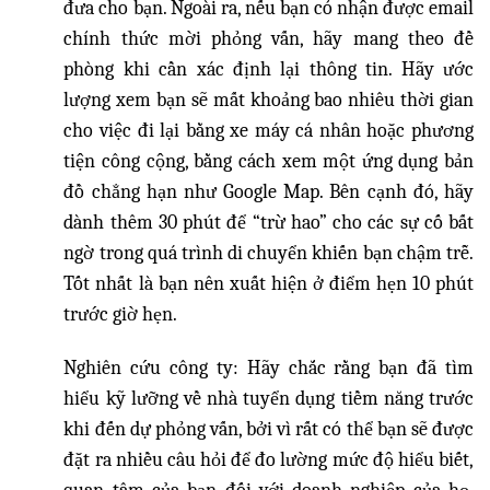
đưa cho bạn. Ngoài ra, nếu bạn có nhận được email
chính thức mời phỏng vấn, hãy mang theo đề
phòng khi cần xác định lại thông tin. Hãy ước
lượng xem bạn sẽ mất khoảng bao nhiêu thời gian
cho việc đi lại bằng xe máy cá nhân hoặc phương
tiện công cộng, bằng cách xem một ứng dụng bản
đồ chẳng hạn như Google Map. Bên cạnh đó, hãy
dành thêm 30 phút để “trừ hao” cho các sự cố bất
ngờ trong quá trình di chuyển khiến bạn chậm trễ.
Tốt nhất là bạn nên xuất hiện ở điểm hẹn 10 phút
trước giờ hẹn.
Nghiên cứu công ty: Hãy chắc rằng bạn đã tìm
hiểu kỹ lưỡng về nhà tuyển dụng tiềm năng trước
khi đến dự phỏng vấn, bởi vì rất có thể bạn sẽ được
đặt ra nhiều câu hỏi để đo lường mức độ hiểu biết,