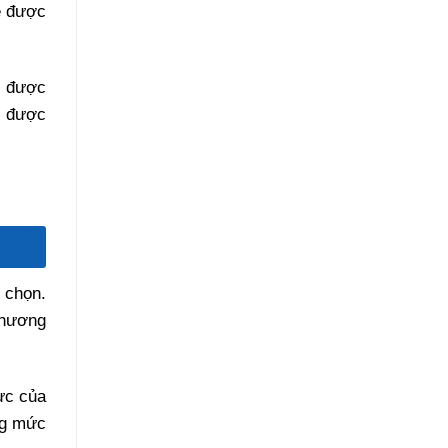
ẽ được
n được
n được
 chọn.
thương
ực của
ng mức