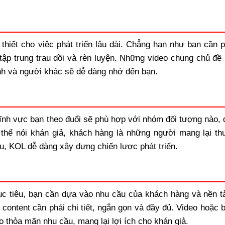
thiết cho việc phát triển lâu dài. Chẳng hạn như bạn cần p
tập trung trau dồi và rèn luyện. Những video chung chủ đề
nh và người khác sẽ dễ dàng nhớ đến bạn.
lĩnh vực bạn theo đuổi sẽ phù hợp với nhóm đối tượng nào, đ
hể nói khán giả, khách hàng là những người mang lại th
u, KOL dễ dàng xây dựng chiến lược phát triển.
c tiêu, bạn cần dựa vào nhu cầu của khách hàng và nền t
content cần phải chi tiết, ngắn gọn và đầy đủ. Video hoặc b
o thỏa mãn nhu cầu, mang lại lợi ích cho khán giả.