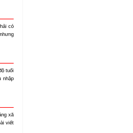
hải có
 nhưng
ộ tuổi
u nhập
ảng xã
ài viết