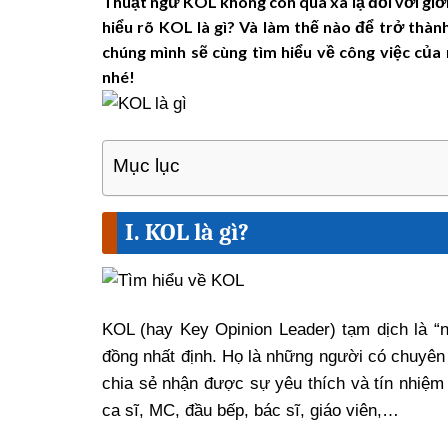
Thuật ngữ KOL không còn quá xa lạ đối với giới
hiểu rõ KOL là gì? Và làm thế nào để trở thà
chúng mình sẽ cùng tìm hiểu về công việc của
nhé!
Mục lục
I. KOL là gì?
KOL (hay Key Opinion Leader) tạm dịch là “
đồng nhất định. Họ là những người có chuyên
chia sẻ nhận được sự yêu thích và tín nhiệm
ca sĩ, MC, đầu bếp, bác sĩ, giáo viên,…