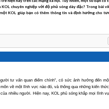
 trẻ hiện nay trên các mạng xã hội. Tuy nhiên, một số bạn có 
nh KOL chuyên nghiệp với độ phủ sóng dày đặc? Trong bài viế
 một KOL giúp bạn có thêm thông tin và định hướng cho tươ
người tư vấn quan điểm chính”, có sức ảnh hưởng đến mộ
 môn về một lĩnh vực nào đó, và thông qua những kiến thức
 của nhiều người. Hiện nay, KOL phủ sóng khắp mọi lĩnh v