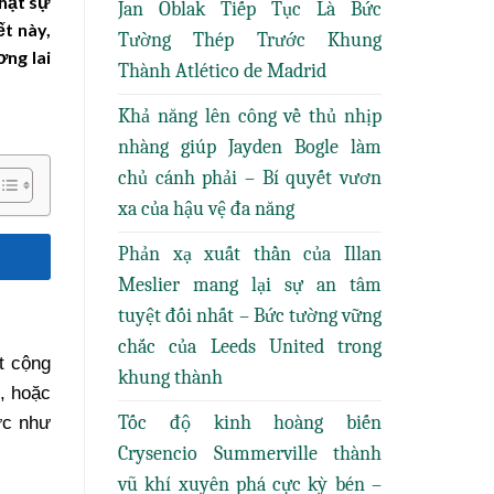
thật sự
Jan Oblak Tiếp Tục Là Bức
t này,
Tường Thép Trước Khung
ng lai
Thành Atlético de Madrid
Khả năng lên công về thủ nhịp
nhàng giúp Jayden Bogle làm
chủ cánh phải – Bí quyết vươn
xa của hậu vệ đa năng
Phản xạ xuất thần của Illan
Meslier mang lại sự an tâm
tuyệt đối nhất – Bức tường vững
chắc của Leeds United trong
t cộng
khung thành
, hoặc
Tốc độ kinh hoàng biến
ực như
Crysencio Summerville thành
vũ khí xuyên phá cực kỳ bén –