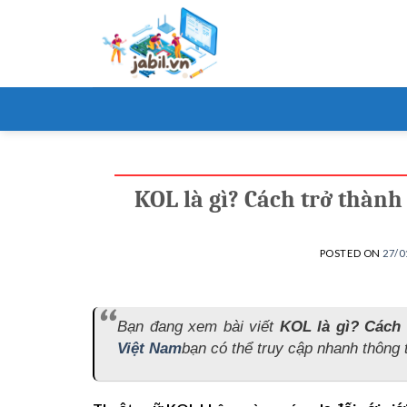
Skip
to
content
KOL là gì? Cách trở thàn
POSTED ON
27/0
Bạn đang xem bài viết
KOL là gì? Cách
Việt Nam
bạn có thể truy cập nhanh thông t