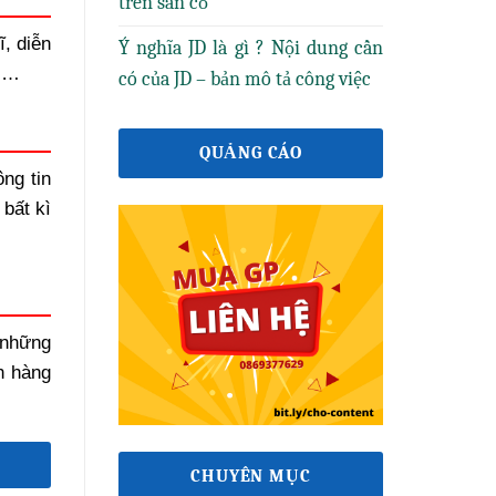
trên sân cỏ
ĩ, diễn
Ý nghĩa JD là gì ? Nội dung cần
u,…
có của JD – bản mô tả công việc
QUẢNG CÁO
ng tin
 bất kì
 những
h hàng
CHUYÊN MỤC