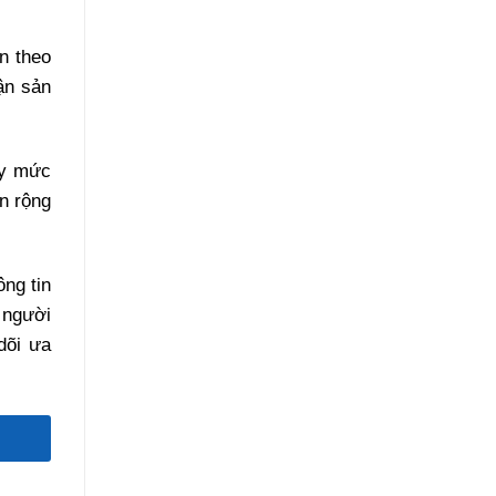
n theo
ận sản
ẩy mức
n rộng
ng tin
 người
dõi ưa