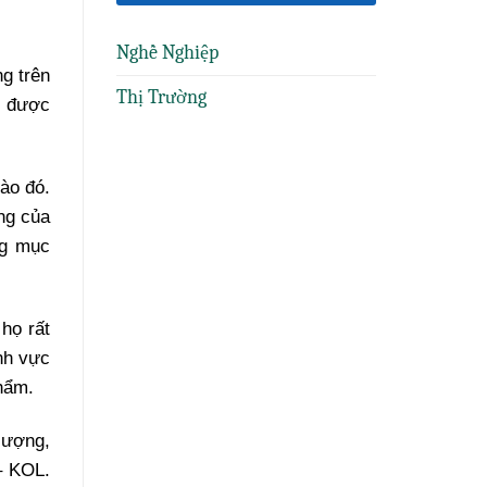
Nghề Nghiệp
g trên
Thị Trường
u được
ào đó.
ng của
ng mục
họ rất
nh vực
phẩm.
lượng,
– KOL.