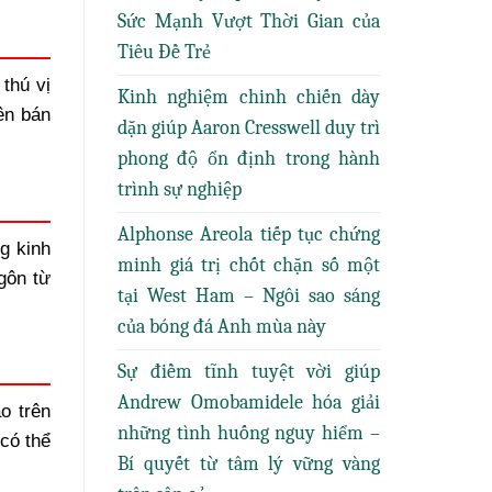
Sức Mạnh Vượt Thời Gian của
Tiêu Đề Trẻ
thú vị
Kinh nghiệm chinh chiến dày
ên bán
dặn giúp Aaron Cresswell duy trì
phong độ ổn định trong hành
trình sự nghiệp
Alphonse Areola tiếp tục chứng
g kinh
minh giá trị chốt chặn số một
gôn từ
tại West Ham – Ngôi sao sáng
của bóng đá Anh mùa này
Sự điềm tĩnh tuyệt vời giúp
Andrew Omobamidele hóa giải
o trên
những tình huống nguy hiểm –
có thể
Bí quyết từ tâm lý vững vàng