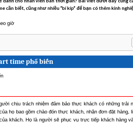
 dành cho nhân viên bán thời gian? Bài viết dưới đây cung 
me cần biết, cũng như nhiều “bí kíp” để bạn có thêm kinh ngh
art time phổ biến
gười chịu trách nhiệm đảm bảo thực khách có những trải 
của họ bao gồm chào đón thực khách, nhận đơn đặt hàng, li
của khách. Họ là người sẽ phục vụ trực tiếp khách hàng v