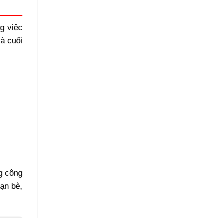
g việc
à cuối
g công
bạn bè,