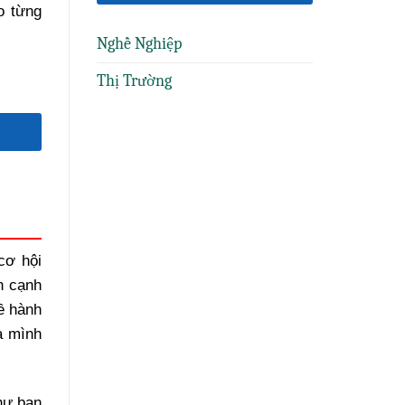
o từng
Nghề Nghiệp
Thị Trường
cơ hội
n cạnh
ề hành
a mình
hư bạn