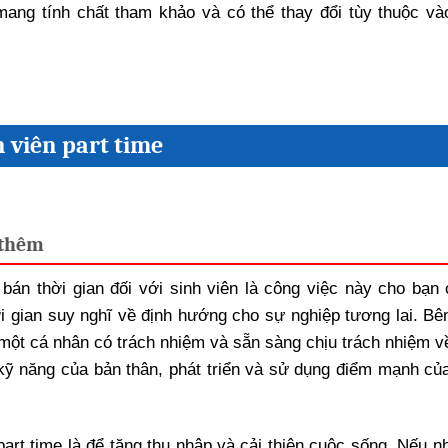
ang tính chất tham khảo và có thể thay đổi tùy thuộc và
n viên part time
 thêm
bán thời gian đối với sinh viên là công việc này cho bạn 
 gian suy nghĩ về định hướng cho sự nghiệp tương lai. Bê
 một cá nhân có trách nhiệm và sẵn sàng chịu trách nhiệm v
kỹ năng của bản thân, phát triển và sử dụng điểm mạnh củ
art time là để tăng thu nhập và cải thiện cuộc sống. Nếu n