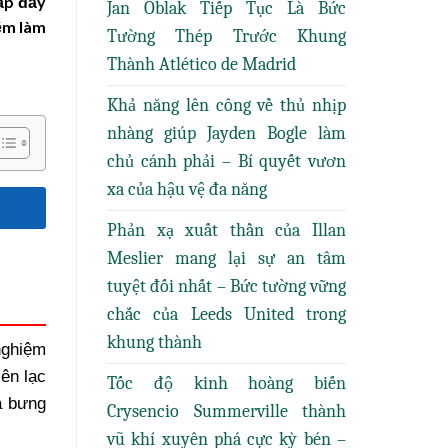
cấp đầy
Jan Oblak Tiếp Tục Là Bức
iệm làm
Tường Thép Trước Khung
Thành Atlético de Madrid
Khả năng lên công về thủ nhịp
nhàng giúp Jayden Bogle làm
chủ cánh phải – Bí quyết vươn
xa của hậu vệ đa năng
Phản xạ xuất thần của Illan
Meslier mang lại sự an tâm
tuyệt đối nhất – Bức tường vững
chắc của Leeds United trong
khung thành
nghiệm
ên lạc
Tốc độ kinh hoàng biến
à bưng
Crysencio Summerville thành
vũ khí xuyên phá cực kỳ bén –