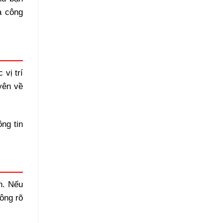
à công
 vị trí
yên về
ng tin
n. Nếu
ông rõ