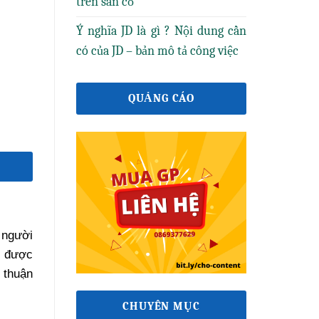
trên sân cỏ
Ý nghĩa JD là gì ? Nội dung cần
có của JD – bản mô tả công việc
QUẢNG CÁO
 người
g được
 thuận
CHUYÊN MỤC