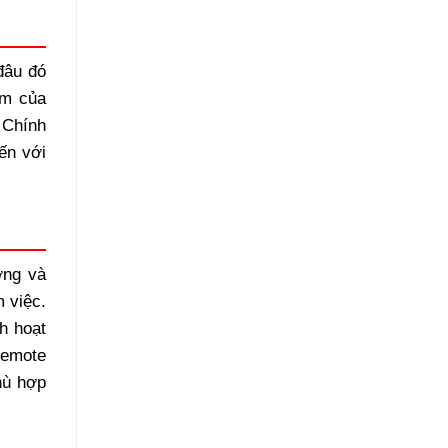
đâu đó
ệm của
 Chính
ến với
ợng và
m việc.
nh hoạt
(remote
hù hợp