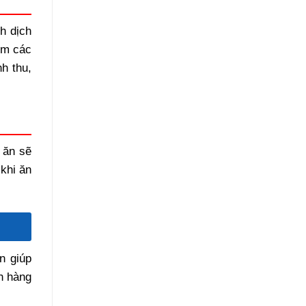
h dịch
êm các
h thu,
 ăn sẽ
khi ăn
n giúp
ch hàng