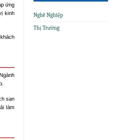
đáp ứng
ị kinh
Nghề Nghiệp
Thị Trường
 khách
 Ngành
p.
ch sạn
ải làm