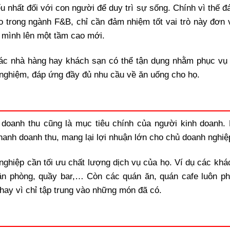
ếu nhất đối với con người để duy trì sự sống. Chính vì thế 
o trong ngành F&B, chỉ cần đảm nhiệm tốt vai trò này đơn v
 mình lên một tầm cao mới.
c nhà hàng hay khách sạn có thể tận dụng nhằm phục vụ
 nghiệm, đáp ứng đầy đủ nhu cầu về ăn uống cho họ.
ì doanh thu cũng là mục tiêu chính của người kinh doanh.
anh doanh thu, mang lại lợi nhuận lớn cho chủ doanh nghiệ
ghiệp cần tối ưu chất lượng dịch vụ của họ. Ví dụ các khá
ận phòng, quầy bar,… Còn các quán ăn, quán cafe luôn ph
hay vì chỉ tập trung vào những món đã có.