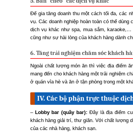
5. Bán “chéo” các dịch vụ khác
Để gia tăng doanh thu một cách tối đa, các n
vụ. Các doanh nghiệp hoàn toàn có thể dùng c
dịch vụ khác như spa, mua sắm, karaoke,… t
cũng như sự hài lòng của khách hàng dành ch
6. Tăng trải nghiệm chăm sóc khách h
Ngoài chất lượng món ăn thì việc địa điểm ăn
mang đến cho khách hàng một trải nghiệm ch
ở quán vỉa hè và ăn ở tận phòng trong một kh
IV. Các bộ phận trực thuộc dịc
–
Lobby bar (quầy bar):
Đây là địa điểm cu
khách hàng giải trí, thư giãn. Với chất lượng 
của các nhà hàng, khách sạn.