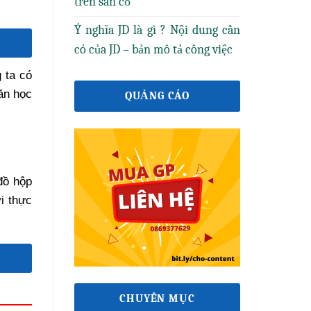
trên sân cỏ
Ý nghĩa JD là gì ? Nội dung cần
có của JD – bản mô tả công việc
 ta có
ăn học
QUẢNG CÁO
đồ hộp
i thực
CHUYÊN MỤC