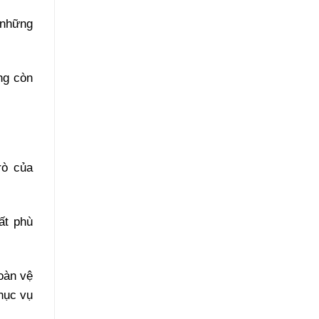
 những
ng còn
rò của
ất phù
oàn vệ
hục vụ