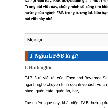
Xã hội hiện nay, F&B được đánh giá là một tro
Trong bài viết này, chúng mình sẽ cùng tìm hiể
hướng của ngành F&B trong tương lai. Nếu bạn 
bài viết này nhé!
Mục lục
I. Ngành F&B là gì?
1. Định nghĩa
F&B là từ viết tắt của “Food and Beverage Se
ngành nghề chuyên kinh doanh về dịch vụ ăn 
hàng, quán cafe, quán ăn, bar,…
Tuy nhiên ngày nay, khái niệm F&B thường đ