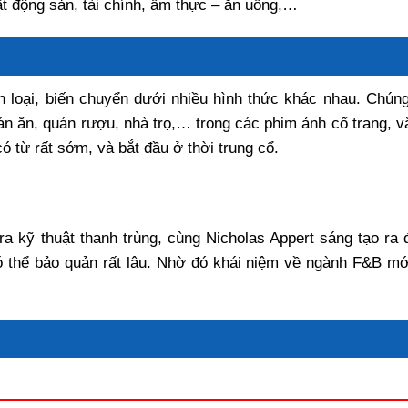
ất động sản, tài chính, ẩm thực – ăn uống,…
ân loại, biến chuyển dưới nhiều hình thức khác nhau. Chúng
n ăn, quán rượu, nhà trọ,… trong các phim ảnh cổ trang, v
 từ rất sớm, và bắt đầu ở thời trung cổ.
ra kỹ thuật thanh trùng, cùng Nicholas Appert sáng tạo ra 
 thể bảo quản rất lâu. Nhờ đó khái niệm về ngành F&B mớ