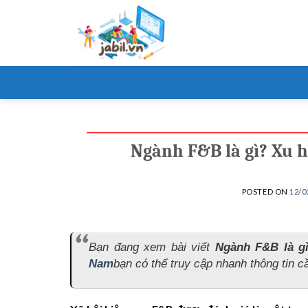
Skip
to
content
Ngành F&B là gì? Xu 
POSTED ON
12/0
Bạn đang xem bài viết
Ngành F&B là g
Nam
bạn có thể truy cập nhanh thông tin cầ