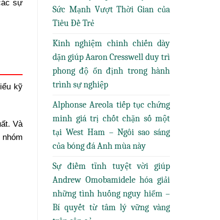
các sự
Sức Mạnh Vượt Thời Gian của
Tiêu Đề Trẻ
Kinh nghiệm chinh chiến dày
dặn giúp Aaron Cresswell duy trì
phong độ ổn định trong hành
trình sự nghiệp
iểu kỹ
Alphonse Areola tiếp tục chứng
minh giá trị chốt chặn số một
ất. Và
tại West Ham – Ngôi sao sáng
a nhóm
của bóng đá Anh mùa này
Sự điềm tĩnh tuyệt vời giúp
Andrew Omobamidele hóa giải
những tình huống nguy hiểm –
Bí quyết từ tâm lý vững vàng