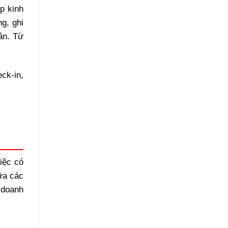
p kinh
g, ghi
ân. Từ
ck-in,
Việc có
ữa các
p doanh