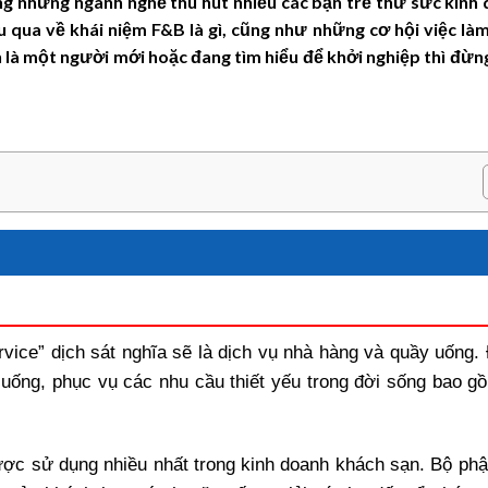
ng những ngành nghề thu hút nhiều các bạn trẻ thử sức kinh
u qua về khái niệm F&B là gì, cũng như những cơ hội việc là
là một người mới hoặc đang tìm hiểu để khởi nghiệp thì đừn
rvice” dịch sát nghĩa sẽ là dịch vụ nhà hàng và quầy uống. 
uống, phục vụ các nhu cầu thiết yếu trong đời sống bao g
ược sử dụng nhiều nhất trong kinh doanh khách sạn. Bộ ph