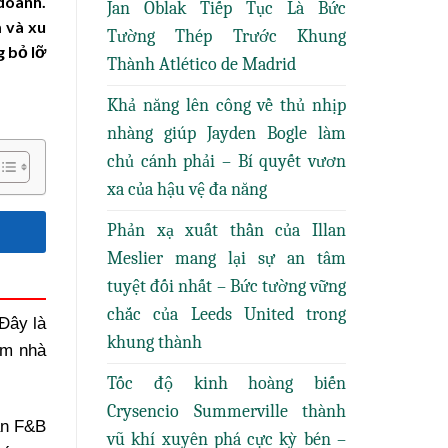
 doanh.
Jan Oblak Tiếp Tục Là Bức
m và xu
Tường Thép Trước Khung
g bỏ lỡ
Thành Atlético de Madrid
Khả năng lên công về thủ nhịp
nhàng giúp Jayden Bogle làm
chủ cánh phải – Bí quyết vươn
xa của hậu vệ đa năng
Phản xạ xuất thần của Illan
Meslier mang lại sự an tâm
tuyệt đối nhất – Bức tường vững
chắc của Leeds United trong
Đây là
khung thành
ồm nhà
Tốc độ kinh hoàng biến
Crysencio Summerville thành
ận F&B
vũ khí xuyên phá cực kỳ bén –