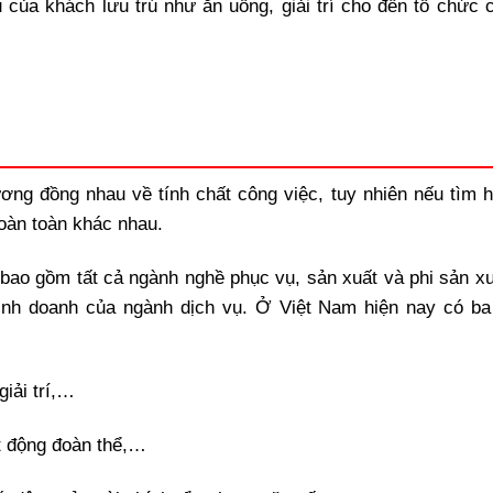
của khách lưu trú như ăn uống, giải trí cho đến tổ chức 
ng đồng nhau về tính chất công việc, tuy nhiên nếu tìm h
hoàn toàn khác nhau.
 bao gồm tất cả ngành nghề phục vụ, sản xuất và phi sản xu
inh doanh của ngành dịch vụ. Ở Việt Nam hiện nay có b
giải trí,…
t động đoàn thể,…