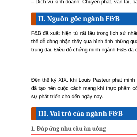
– Dịch vụ kinh doanh: Chuyển phát, vận tải, b
II. Nguồn gốc ngành F&B
F&B đã xuất hiện từ rất lâu trong lịch sử nh
thể dễ dàng nhận thấy qua hình ảnh những quá
trung đại. Điều đó chứng minh ngành F&B đã có
Đến thế kỷ XIX, khi Louis Pasteur phát minh 
đã tạo nên cuộc cách mạng khi thực phẩm có
sự phát triển cho đến ngày nay.
III. Vai trò của ngành F&B
1. Đáp ứng nhu cầu ăn uống