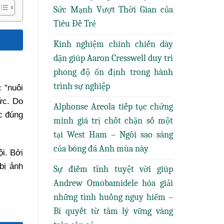
Sức Mạnh Vượt Thời Gian của
Tiêu Đề Trẻ
Kinh nghiệm chinh chiến dày
dặn giúp Aaron Cresswell duy trì
phong độ ổn định trong hành
trình sự nghiệp
 “nuôi
ức. Do
Alphonse Areola tiếp tục chứng
ệc đúng
minh giá trị chốt chặn số một
tại West Ham – Ngôi sao sáng
của bóng đá Anh mùa này
i. Bởi
bị ảnh
Sự điềm tĩnh tuyệt vời giúp
Andrew Omobamidele hóa giải
những tình huống nguy hiểm –
Bí quyết từ tâm lý vững vàng