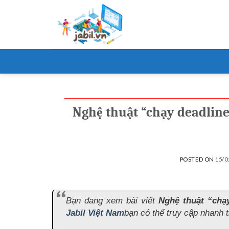
Skip
to
content
Nghệ thuật “chạy deadline
POSTED ON
15/0
Bạn đang xem bài viết
Nghệ thuật “chạ
Jabil Việt Nam
bạn có thể truy cập nhanh th