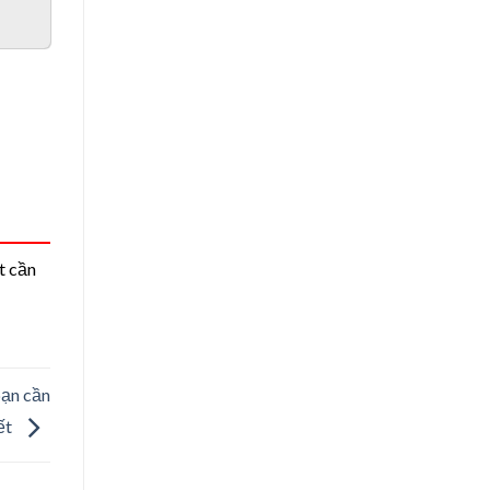
t cần
bạn cần
ết