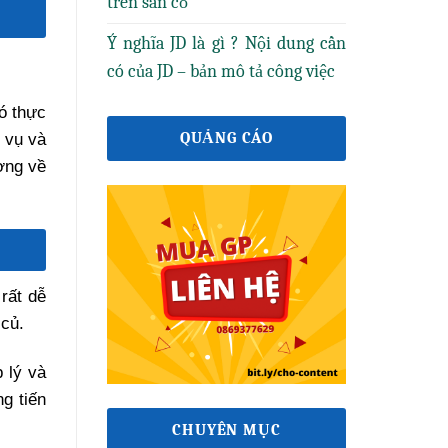
trên sân cỏ
Ý nghĩa JD là gì ? Nội dung cần
có của JD – bản mô tả công việc
ó thực
QUẢNG CÁO
m vụ và
ợng về
rất dễ
 củ.
 lý và
g tiến
CHUYÊN MỤC