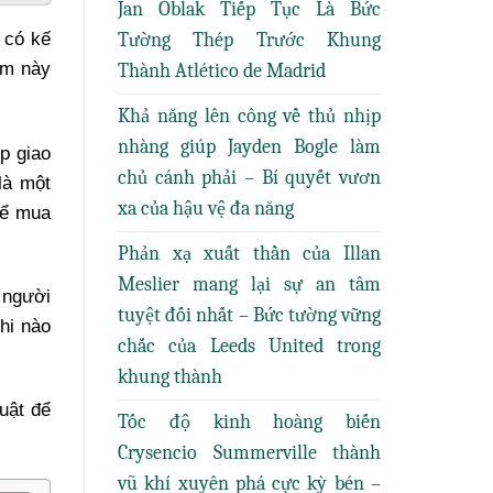
Jan Oblak Tiếp Tục Là Bức
Tường Thép Trước Khung
 có kế
ểm này
Thành Atlético de Madrid
Khả năng lên công về thủ nhịp
nhàng giúp Jayden Bogle làm
p giao
chủ cánh phải – Bí quyết vươn
là một
xa của hậu vệ đa năng
hể mua
Phản xạ xuất thần của Illan
Meslier mang lại sự an tâm
 người
tuyệt đối nhất – Bức tường vững
hi nào
chắc của Leeds United trong
khung thành
uật để
Tốc độ kinh hoàng biến
Crysencio Summerville thành
vũ khí xuyên phá cực kỳ bén –