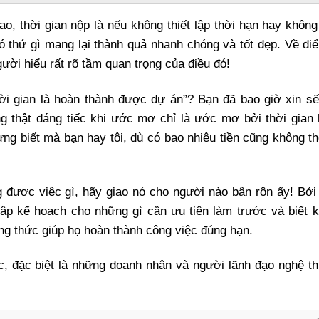
o, thời gian nộp là nếu không thiết lập thời hạn hay không
ó thứ gì mang lại thành quả nhanh chóng và tốt đẹp. Về đi
ười hiểu rất rõ tầm quan trọng của điều đó!
ời gian là hoàn thành được dự án”? Bạn đã bao giờ xin sế
g thật đáng tiếc khi ước mơ chỉ là ước mơ bởi thời gian 
ừng biết mà bạn hay tôi, dù có bao nhiêu tiền cũng không t
 được việc gì, hãy giao nó cho người nào bận rộn ấy! Bởi
ập kế hoạch cho những gì cần ưu tiên làm trước và biết k
ơng thức giúp họ hoàn thành công việc đúng hạn.
c, đặc biệt là những doanh nhân và người lãnh đạo nghệ th