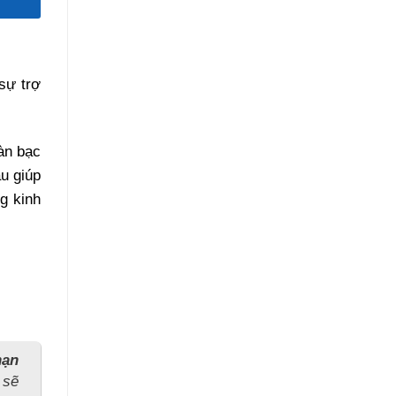
sự trợ
àn bạc
u giúp
g kinh
hạn
 sẽ