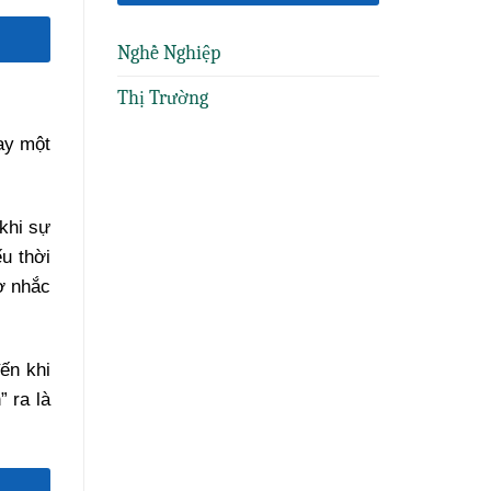
Nghề Nghiệp
Thị Trường
ay một
khi sự
u thời
ợ nhắc
đến khi
 ra là