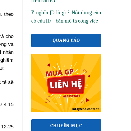
trên sân cỏ
Ý nghĩa JD là gì ? Nội dung cần
, theo
có của JD – bản mô tả công việc
rả cho
QUẢNG CÁO
ơng và
i nhân
nghiệm
au:
 tế sẽ
ừ 4-15
CHUYÊN MỤC
 12-25