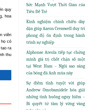
Sức Mạnh Vượt Thời Gian của
ên quy
Tiêu Đề Trẻ
g, hoa
Kinh nghiệm chinh chiến dày
dặn giúp Aaron Cresswell duy trì
n viên
phong độ ổn định trong hành
 họ có
trình sự nghiệp
 tạo ra
Alphonse Areola tiếp tục chứng
nh thu
minh giá trị chốt chặn số một
tại West Ham – Ngôi sao sáng
của bóng đá Anh mùa này
Sự điềm tĩnh tuyệt vời giúp
Andrew Omobamidele hóa giải
những tình huống nguy hiểm –
Bí quyết từ tâm lý vững vàng