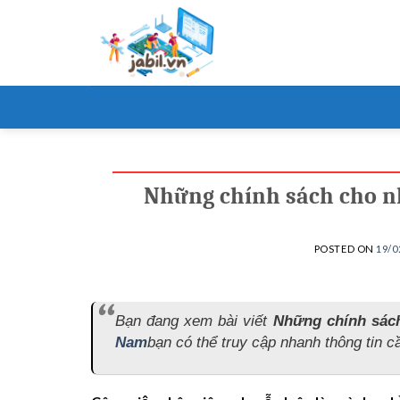
Skip
to
content
Những chính sách cho nh
POSTED ON
19/0
Bạn đang xem bài viết
Những chính sách
Nam
bạn có thể truy cập nhanh thông tin cầ