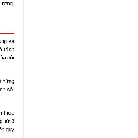
lương.
ung và
á trình
ủa đôi
 những
nh số.
m thực
g từ 3
ệp quy