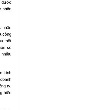
g được
a nhân
o nhân
à công
hu một
iện sẽ
 nhiều
n kinh
 doanh
ng ty.
g hiến