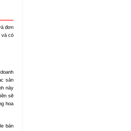
và đơn
 và có
 doanh
ác sản
nh này
iên sẽ
ng hoa
le bán