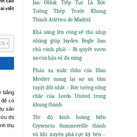
anh cao
Jan Oblak Tiếp Tục Là Bức
ài viết
Tường Thép Trước Khung
Thành Atlético de Madrid
Khả năng lên công về thủ nhịp
nhàng giúp Jayden Bogle làm
chủ cánh phải – Bí quyết vươn
xa của hậu vệ đa năng
Phản xạ xuất thần của Illan
Meslier mang lại sự an tâm
tuyệt đối nhất – Bức tường vững
y bằng
chắc của Leeds United trong
 để có
khung thành
ệu sản
Tốc độ kinh hoàng biến
ứu thị
nh thu
Crysencio Summerville thành
vũ khí xuyên phá cực kỳ bén –