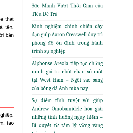
Sức Mạnh Vượt Thời Gian của
Tiêu Đề Trẻ
e that
Kinh nghiệm chinh chiến dày
ái tên,
dặn giúp Aaron Cresswell duy trì
ời bán
phong độ ổn định trong hành
trình sự nghiệp
Alphonse Areola tiếp tục chứng
minh giá trị chốt chặn số một
tại West Ham – Ngôi sao sáng
của bóng đá Anh mùa này
Sự điềm tĩnh tuyệt vời giúp
Andrew Omobamidele hóa giải
ghiệp.
những tình huống nguy hiểm –
n, tạo
Bí quyết từ tâm lý vững vàng