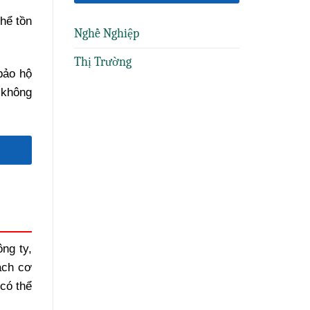
thể tồn
Nghề Nghiệp
Thị Trường
bảo hộ
 không
ng ty,
ách cơ
có thể