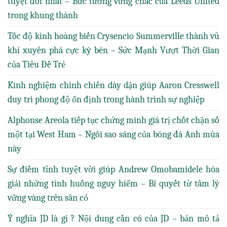
tuyệt đối nhất – Bức tường vững chắc của Leeds United
trong khung thành
Tốc độ kinh hoàng biến Crysencio Summerville thành vũ
khí xuyên phá cực kỳ bén – Sức Mạnh Vượt Thời Gian
của Tiêu Đề Trẻ
Kinh nghiệm chinh chiến dày dặn giúp Aaron Cresswell
duy trì phong độ ổn định trong hành trình sự nghiệp
Alphonse Areola tiếp tục chứng minh giá trị chốt chặn số
một tại West Ham – Ngôi sao sáng của bóng đá Anh mùa
này
Sự điềm tĩnh tuyệt vời giúp Andrew Omobamidele hóa
giải những tình huống nguy hiểm – Bí quyết từ tâm lý
vững vàng trên sân cỏ
Ý nghĩa JD là gì ? Nội dung cần có của JD – bản mô tả