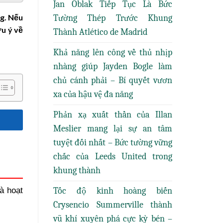
Jan Oblak Tiếp Tục Là Bức
ng. Nếu
Tường Thép Trước Khung
ưu ý về
Thành Atlético de Madrid
Khả năng lên công về thủ nhịp
nhàng giúp Jayden Bogle làm
chủ cánh phải – Bí quyết vươn
xa của hậu vệ đa năng
Phản xạ xuất thần của Illan
Meslier mang lại sự an tâm
tuyệt đối nhất – Bức tường vững
chắc của Leeds United trong
khung thành
Tốc độ kinh hoàng biến
à hoạt
Crysencio Summerville thành
vũ khí xuyên phá cực kỳ bén –