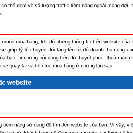
g có thể đem về số lượng traffic tiềm năng ngoài mong đợi, 
.
ọ muốn mua hàng, khi đó những thông tin trên website của 
sẽ giúp tỷ lệ chuyển đổi tăng lên từ đó doanh thu cũng ca
của bạn, bị những nội dung trên đó thuyết phục, thoả mãn n
 sẽ quay lại và tiếp tục mua hàng ở những lần sau.
fic website
tiềm năng sử dụng để tìm đến website của bạn. Vì vậy, việ
 hữu ích với khách hàng sẽ đóng góp vào việc cải thiện số l