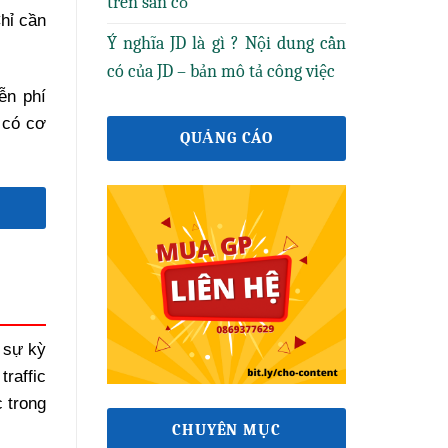
trên sân cỏ
hỉ cần
Ý nghĩa JD là gì ? Nội dung cần
có của JD – bản mô tả công việc
ễn phí
ẽ có cơ
QUẢNG CÁO
ì sự kỳ
raffic
c trong
CHUYÊN MỤC