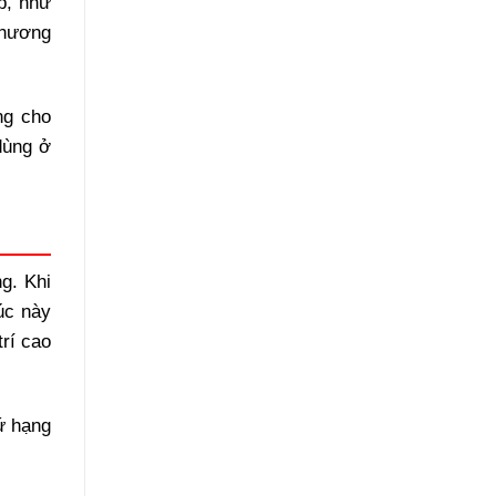
ập, như
thương
ng cho
dùng ở
g. Khi
úc này
rí cao
ứ hạng