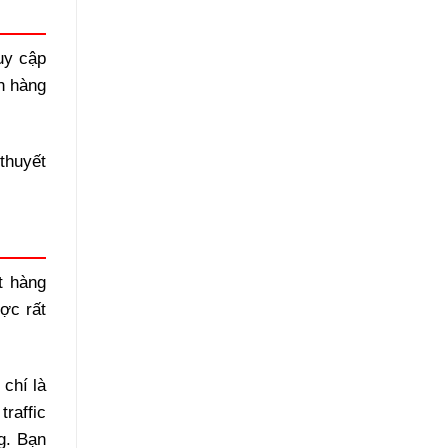
ruy cập
ch hàng
thuyết
t hàng
ợc rất
chí là
raffic
g. Bạn