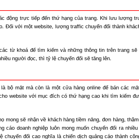
tác động trực tiếp đến thứ hạng của trang. Khi lưu lượng t
ao. Đối với một website, lượng traffic chuyển đổi thành khá
ác từ khoá để tìm kiếm và những thông tin trên trang sẽ 
iều người đọc, thì tỷ lệ chuyển đổi sẽ tăng lên.
 là bộ mặt mà còn là một cửa hàng online để bán các mặ
 cho website với mục đích có thứ hạng cao khi tìm kiếm đư
 họ mong sẽ nhận về khách hàng tiềm năng, đơn hàng, thậm 
ng cáo doanh nghiệp luôn mong muốn chuyển đổi ra nhiều t
lệ chuyển đổi cao nghĩa là chiến dịch quảng cáo thành côn