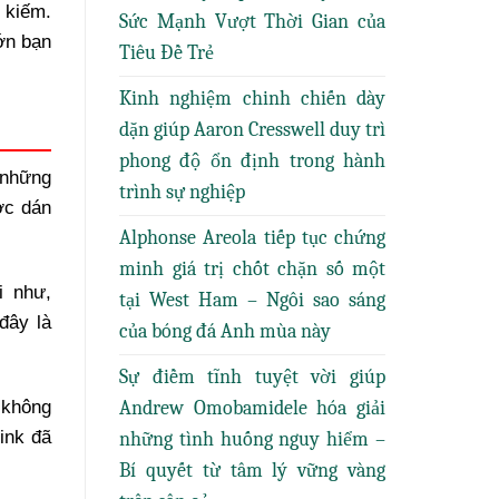
 kiếm.
Sức Mạnh Vượt Thời Gian của
lớn bạn
Tiêu Đề Trẻ
Kinh nghiệm chinh chiến dày
dặn giúp Aaron Cresswell duy trì
phong độ ổn định trong hành
ừ những
trình sự nghiệp
ợc dán
Alphonse Areola tiếp tục chứng
minh giá trị chốt chặn số một
i như,
tại West Ham – Ngôi sao sáng
đây là
của bóng đá Anh mùa này
Sự điềm tĩnh tuyệt vời giúp
Andrew Omobamidele hóa giải
 không
ink đã
những tình huống nguy hiểm –
Bí quyết từ tâm lý vững vàng