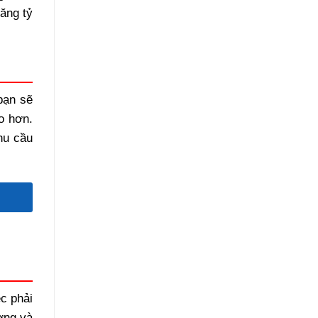
tăng tỷ
bạn sẽ
o hơn.
hu cầu
c phải
ượng và