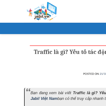
Skip
to
content
Traffic là gì? Yếu tố tác đ
POSTED ON
21/0
Bạn đang xem bài viết
Traffic là gì? Yế
Jabil Việt Nam
bạn có thể truy cập nhanh th