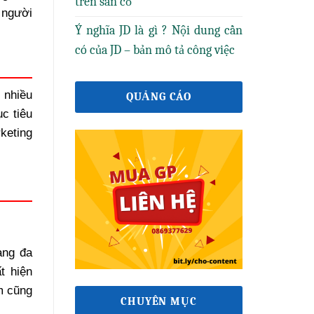
trên sân cỏ
 người
Ý nghĩa JD là gì ? Nội dung cần
có của JD – bản mô tả công việc
 nhiều
QUẢNG CÁO
c tiêu
keting
àng đa
t hiện
m cũng
CHUYÊN MỤC