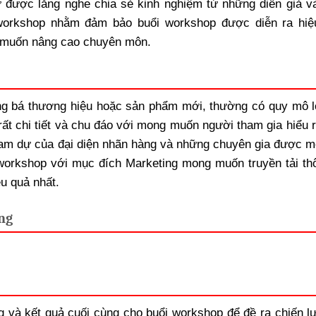
ự được lắng nghe chia sẻ kinh nghiệm từ những diễn giả v
 workshop nhằm đảm bảo buổi workshop được diễn ra hiệ
 muốn nâng cao chuyên môn.
ng bá thương hiệu hoặc sản phẩm mới, thường có quy mô l
ất chi tiết và chu đáo với mong muốn người tham gia hiểu r
am dự của đại diện nhãn hàng và những chuyên gia được m
workshop với mục đích Marketing mong muốn truyền tải thô
u quả nhất.
ng
g và kết quả cuối cùng cho buổi workshop để đề ra chiến l