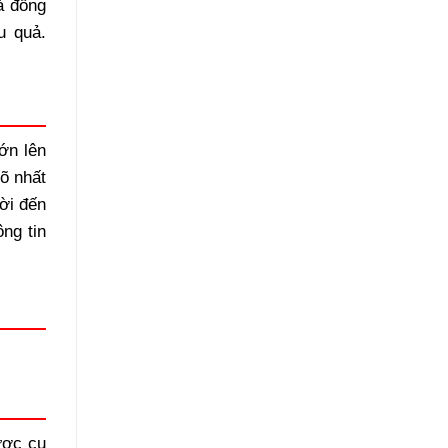
à đồng
u quả.
ớn lên
õ nhất
ời đến
ng tin
ược cụ