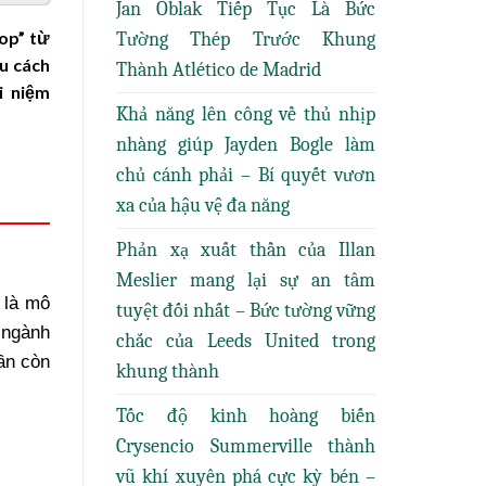
Jan Oblak Tiếp Tục Là Bức
op” từ
Tường Thép Trước Khung
u cách
Thành Atlético de Madrid
i niệm
Khả năng lên công về thủ nhịp
nhàng giúp Jayden Bogle làm
chủ cánh phải – Bí quyết vươn
xa của hậu vệ đa năng
Phản xạ xuất thần của Illan
Meslier mang lại sự an tâm
 là mô
tuyệt đối nhất – Bức tường vững
 ngành
chắc của Leeds United trong
ần còn
khung thành
Tốc độ kinh hoàng biến
Crysencio Summerville thành
vũ khí xuyên phá cực kỳ bén –