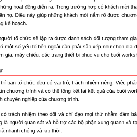
 những hoạt động diễn ra. Trong trường hợp có khách mời th
đến họ. Điều này giúp những khách mời nắm rõ được chương
ng kế hoạch.
người tổ chức sẽ lập ra được danh sách đối tượng tham gia
ó một số yếu tố bên ngoài cần phải sắp xếp như chọn địa đ
 gia, máy chiếu, các trang thiết bị phục vụ cho buổi works
dự
 trí ban tổ chức đều có vai trò, trách nhiệm riêng. Việc ph
in chương trình và có thể tổng kết lại kết quả của buổi wor
nh chuyên nghiệp của chương trình.
có trách nhiệm theo dõi và chỉ đạo mọi thứ nhằm đảm bả
 là người quan sát và hỗ trợ các bộ phận xung quanh và tạ
iả nhanh chóng và kịp thời.