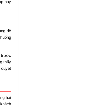
op hay
àng dễ
 huống
 trước
g thấy
 quyết
ng hài
 khách