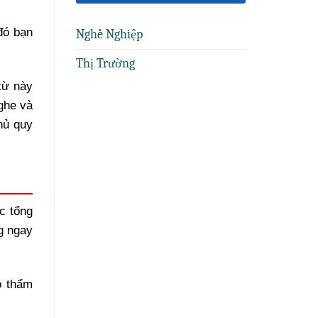
đó bạn
Nghề Nghiệp
Thị Trường
từ này
ghe và
thủ quy
c tổng
g ngay
ó thẩm