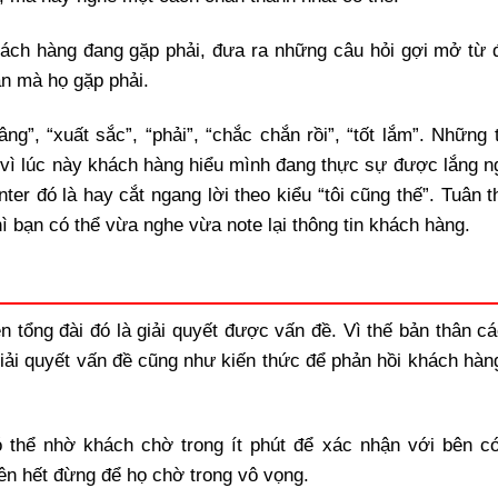
ách hàng đang gặp phải, đưa ra những câu hỏi gợi mở từ 
ăn mà họ gặp phải.
g”, “xuất sắc”, “phải”, “chắc chắn rồi”, “tốt lắm”. Những 
 vì lúc này khách hàng hiểu mình đang thực sự được lắng n
ter đó là hay cắt ngang lời theo kiểu “tôi cũng thế”. Tuân 
ì bạn có thể vừa nghe vừa note lại thông tin khách hàng.
n tổng đài đó là giải quyết được vấn đề. Vì thế bản thân cá
giải quyết vấn đề cũng như kiến thức để phản hồi khách hàn
 thể nhờ khách chờ trong ít phút để xác nhận với bên c
ên hết đừng để họ chờ trong vô vọng.