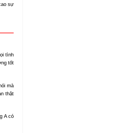
cao sự
ọi tình
ng tốt
 nói mà
n thật
g A có