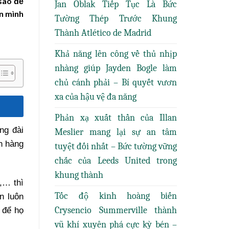
 sao để
Jan Oblak Tiếp Tục Là Bức
ân mình
Tường Thép Trước Khung
Thành Atlético de Madrid
Khả năng lên công về thủ nhịp
nhàng giúp Jayden Bogle làm
chủ cánh phải – Bí quyết vươn
xa của hậu vệ đa năng
Phản xạ xuất thần của Illan
ng đài
Meslier mang lại sự an tâm
ch hàng
tuyệt đối nhất – Bức tường vững
chắc của Leeds United trong
khung thành
m,… thì
Tốc độ kinh hoàng biến
n luôn
Crysencio Summerville thành
 để họ
vũ khí xuyên phá cực kỳ bén –