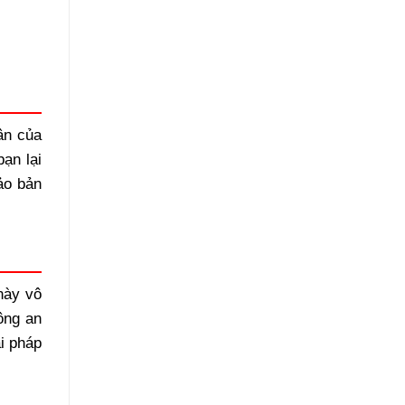
ân của
ạn lại
ảo bản
này vô
ông an
ải pháp