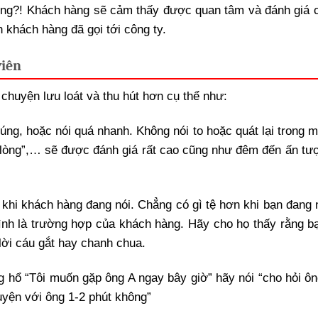
hông?! Khách hàng sẽ cảm thấy được quan tâm và đánh giá 
 khách hàng đã gọi tới công ty.
viên
chuyện lưu loát và thu hút hơn cụ thể như:
úng, hoặc nói quá nhanh. Không nói to hoặc quát lại trong m
lòng”,… sẽ được đánh giá rất cao cũng như đêm đến ấn tượ
i khi khách hàng đang nói. Chẳng có gì tệ hơn khi bạn đang
ình là trường hợp của khách hàng. Hãy cho họ thấy rằng bạ
lời cáu gắt hay chanh chua.
g hổ “Tôi muốn gặp ông A ngay bây giờ” hãy nói “cho hỏi ôn
uyện với ông 1-2 phút không”