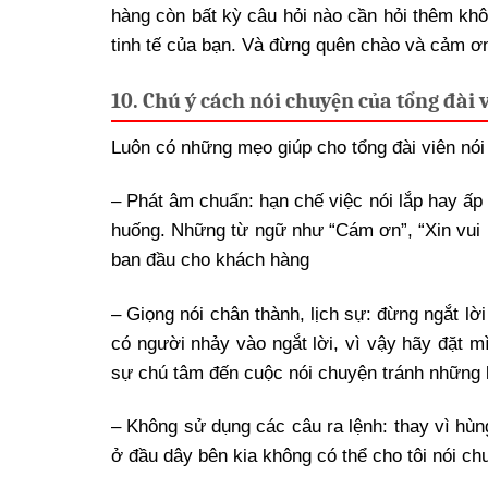
hàng còn bất kỳ câu hỏi nào cần hỏi thêm k
tinh tế của bạn. Và đừng quên chào và cảm ơn
10. Chú ý cách nói chuyện của tổng đài 
Luôn có những mẹo giúp cho tổng đài viên nói 
– Phát âm chuẩn: hạn chế việc nói lắp hay ấp 
huống. Những từ ngữ như “Cám ơn”, “Xin vui 
ban đầu cho khách hàng
– Giọng nói chân thành, lịch sự: đừng ngắt lờ
có người nhảy vào ngắt lời, vì vậy hãy đặt m
sự chú tâm đến cuộc nói chuyện tránh những 
– Không sử dụng các câu ra lệnh: thay vì hùn
ở đầu dây bên kia không có thể cho tôi nói ch