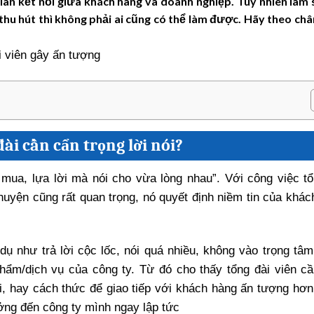
gian kết nối giữa khách hàng và doanh nghiệp. Tuy nhiên làm
thu hút thì không phải ai cũng có thể làm được. Hãy theo ch
đài cần cẩn trọng lời nói?
 mua, lựa lời mà nói cho vừa lòng nhau”. Với công việc tổ
chuyện cũng rất quan trọng, nó quyết định niềm tin của khá
 dụ như trả lời cộc lốc, nói quá nhiều, không vào trọng tâ
hẩm/dịch vụ của công ty. Từ đó cho thấy tổng đài viên cầ
i, hay cách thức để giao tiếp với khách hàng ấn tượng hơn
ưởng đến công ty mình ngay lập tức