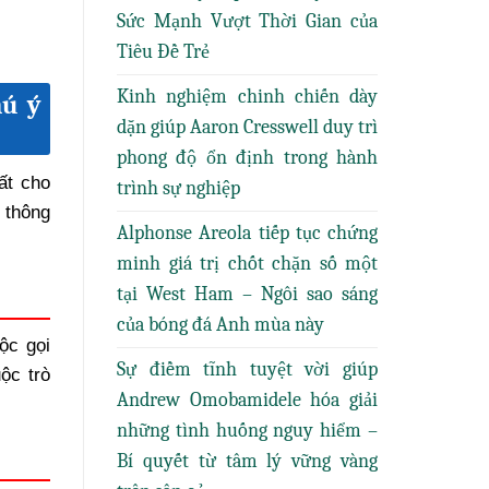
Sức Mạnh Vượt Thời Gian của
Tiêu Đề Trẻ
Kinh nghiệm chinh chiến dày
hú ý
dặn giúp Aaron Cresswell duy trì
phong độ ổn định trong hành
ất cho
trình sự nghiệp
 thông
Alphonse Areola tiếp tục chứng
minh giá trị chốt chặn số một
tại West Ham – Ngôi sao sáng
của bóng đá Anh mùa này
ộc gọi
Sự điềm tĩnh tuyệt vời giúp
ộc trò
Andrew Omobamidele hóa giải
những tình huống nguy hiểm –
Bí quyết từ tâm lý vững vàng