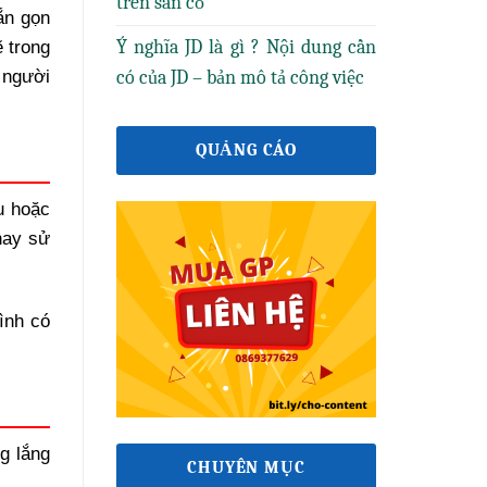
trên sân cỏ
ắn gọn
Ý nghĩa JD là gì ? Nội dung cần
ẽ trong
có của JD – bản mô tả công việc
 người
QUẢNG CÁO
u hoặc
hay sử
ình có
g lắng
CHUYÊN MỤC