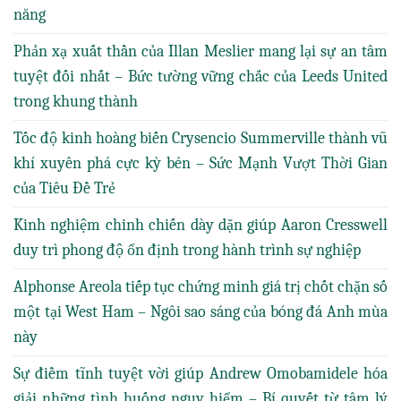
năng
Phản xạ xuất thần của Illan Meslier mang lại sự an tâm
tuyệt đối nhất – Bức tường vững chắc của Leeds United
trong khung thành
Tốc độ kinh hoàng biến Crysencio Summerville thành vũ
khí xuyên phá cực kỳ bén – Sức Mạnh Vượt Thời Gian
của Tiêu Đề Trẻ
Kinh nghiệm chinh chiến dày dặn giúp Aaron Cresswell
duy trì phong độ ổn định trong hành trình sự nghiệp
Alphonse Areola tiếp tục chứng minh giá trị chốt chặn số
một tại West Ham – Ngôi sao sáng của bóng đá Anh mùa
này
Sự điềm tĩnh tuyệt vời giúp Andrew Omobamidele hóa
giải những tình huống nguy hiểm – Bí quyết từ tâm lý