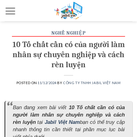
Skip
to
content
NGHỀ NGHIỆP
10 Tố chất cần có của người làm
nhân sự chuyên nghiệp và cách
rèn luyện
POSTED ON
11/12/2024
BY
CÔNG TY TNHH JABIL VIỆT NAM
Bạn đang xem bài viết
10 Tố chất cần có của
người làm nhân sự chuyên nghiệp và cách
rèn luyện
tại
Jabil Việt Nam
bạn có thể truy cập
nhanh thông tin cần thiết tại phần mục lục bài
viết phía dưới.