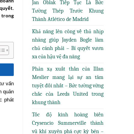
ế doanh
Jan Oblak Tiếp Tục Là Bức
 quyết.
Tường Thép Trước Khung
m trong
Thành Atlético de Madrid
Khả năng lên công về thủ nhịp
nhàng giúp Jayden Bogle làm
chủ cánh phải – Bí quyết vươn
xa của hậu vệ đa năng
Phản xạ xuất thần của Illan
Meslier mang lại sự an tâm
tư vấn
tuyệt đối nhất – Bức tường vững
n quản
chắc của Leeds United trong
c phát
khung thành
Tốc độ kinh hoàng biến
Crysencio Summerville thành
vũ khí xuyên phá cực kỳ bén –