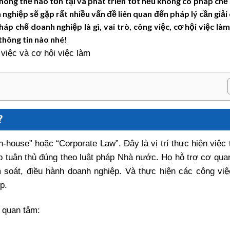
hông thể nào tồn tại và phát triển tốt nếu không có pháp ch
 nghiệp sẽ gặp rất nhiều vấn đề liên quan đến pháp lý cần giải
háp chế doanh nghiệp là gì, vai trò, công việc, cơ hội việc là
thông tin nào nhé!
?
-house” hoặc “Corporate Law”. Đây là vị trí thực hiện việc 
p tuân thủ đúng theo luật pháp Nhà nước. Họ hỗ trợ cơ qua
m soát, điều hành doanh nghiệp. Và thực hiện các công việ
p.
 quan tâm: