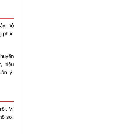
ậy, bộ
g phục
chuyển
, hiệu
ản lý.
ối. Vì
hồ sơ,