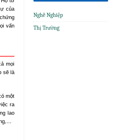
 Họ tư
sự của
Nghề Nghiệp
 chứng
ọi vấn
Thị Trường
cả mọi
 sẽ là
có một
iệc ra
ng lao
ộng,…