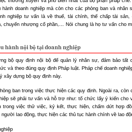
việc thường xuyên và phổ biến nhất của bộ phận pháp chế.
ều hành doanh nghiệp mà còn cho các phòng ban và nhân 
 nghiệp tư vấn là về thuế, tài chính, thế chấp tài sản,
ản, chuyển nhượng cổ phần,… Nói chung là họ tư vấn cho m
iều hành nội bộ tại doanh nghiệp
ng bộ quy định nội bộ để quản lý nhân sự, đảm bảo tất 
hức và theo đúng quy định Pháp luật. Pháp chế doanh nghiệp
lý xây dựng bộ quy định này.
phòng ban trong việc thực hiện các quy định. Ngoài ra, còn 
ệp sẽ phải tư vấn và hỗ trợ như: tổ chức lấy ý kiến cho v
n trong việc thử việc, ký kết, thực hiện, chấm dứt hợp đồ
o người lao động, thực hiện các thủ tục hành chính về lao đ