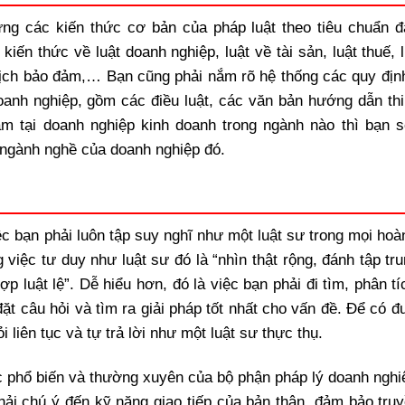
ng các kiến thức cơ bản của pháp luật theo tiêu chuẩn đ
iến thức về luật doanh nghiệp, luật về tài sản, luật thuế, 
 dịch bảo đảm,… Bạn cũng phải nắm rõ hệ thống các quy địn
oanh nghiệp, gồm các điều luật, các văn bản hướng dẫn thi
làm tại doanh nghiệp kinh doanh trong ngành nào thì bạn s
 ngành nghề của doanh nghiệp đó.
ệc bạn phải luôn tập suy nghĩ như một luật sư trong mọi hoà
iệc tư duy như luật sư đó là “nhìn thật rộng, đánh tập tr
p luật lệ”. Dễ hiểu hơn, đó là việc bạn phải đi tìm, phân t
ặt câu hỏi và tìm ra giải pháp tốt nhất cho vấn đề. Để có đ
 liên tục và tự trả lời như một luật sư thực thụ.
ệc phổ biến và thường xuyên của bộ phận pháp lý doanh nghi
phải chú ý đến kỹ năng giao tiếp của bản thân, đảm bảo tru