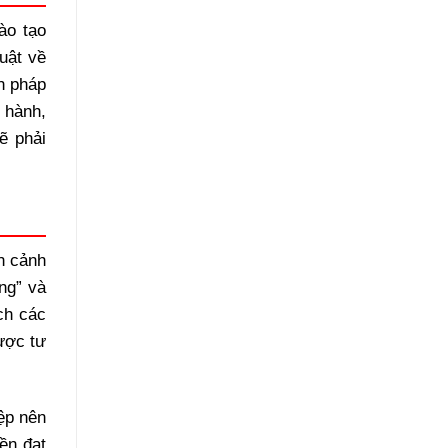
ào tạo
luật về
h pháp
 hành,
ẽ phải
n cảnh
ung” và
ích các
ược tư
ệp nên
yền đạt