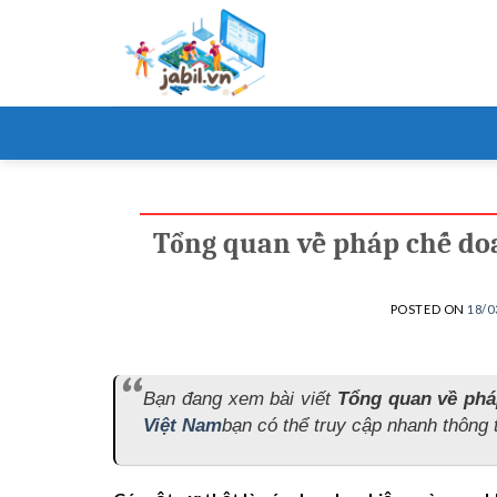
Skip
to
content
Tổng quan về pháp chế doa
POSTED ON
18/0
Bạn đang xem bài viết
Tổng quan về phá
Việt Nam
bạn có thể truy cập nhanh thông t