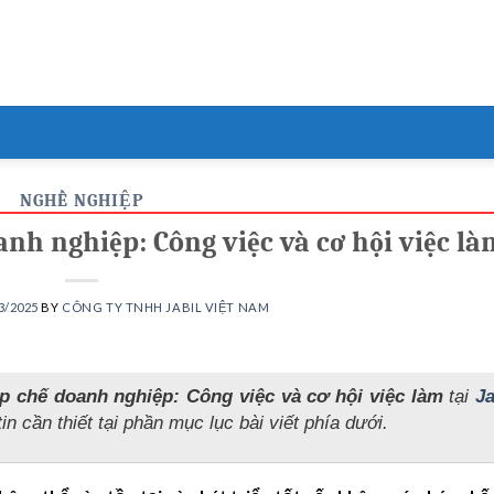
NGHỀ NGHIỆP
nh nghiệp: Công việc và cơ hội việc là
3/2025
BY
CÔNG TY TNHH JABIL VIỆT NAM
p chế doanh nghiệp: Công việc và cơ hội việc làm
tại
Ja
in cần thiết tại phần mục lục bài viết phía dưới.