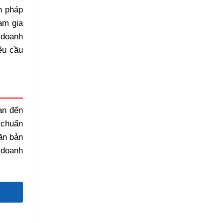
n pháp
am gia
 doanh
êu cầu
an đến
 chuẩn
ăn bản
 doanh