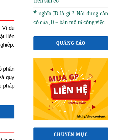
trên sân cỏ
Ý nghĩa JD là gì ? Nội dung cần
có của JD – bản mô tả công việc
. Ví dụ
t liên
QUẢNG CÁO
ghiệp,
ộ phận
và quy
ợp pháp
CHUYÊN MỤC