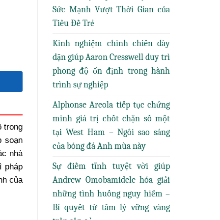
Sức Mạnh Vượt Thời Gian của
Tiêu Đề Trẻ
Kinh nghiệm chinh chiến dày
dặn giúp Aaron Cresswell duy trì
phong độ ổn định trong hành
trình sự nghiệp
Alphonse Areola tiếp tục chứng
minh giá trị chốt chặn số một
 trong
tại West Ham – Ngôi sao sáng
p soạn
của bóng đá Anh mùa này
ác nhà
Sự điềm tĩnh tuyệt vời giúp
ì pháp
Andrew Omobamidele hóa giải
nh của
những tình huống nguy hiểm –
Bí quyết từ tâm lý vững vàng