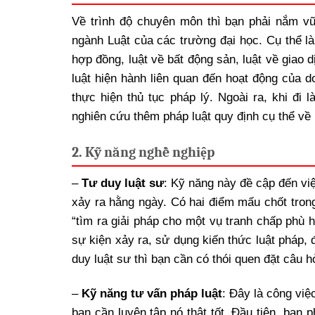
Về trình độ chuyên môn thì bạn phải nắm vữ
ngành Luật của các trường đại học. Cụ thể là k
hợp đồng, luật về bất động sản, luật về giao
luật hiện hành liên quan đến hoạt động của d
thực hiện thủ tục pháp lý. Ngoài ra, khi đi 
nghiên cứu thêm pháp luật quy định cụ thể về
2. Kỹ năng nghề nghiệp
–
Tư duy luật sư
: Kỹ năng này đề cập đến vi
xảy ra hằng ngày. Có hai điểm mấu chốt trong v
“tìm ra giải pháp cho một vụ tranh chấp phù hợ
sự kiện xảy ra, sử dụng kiến thức luật pháp, đ
duy luật sư thì bạn cần có thói quen đặt câu hỏi
–
Kỹ năng tư vấn pháp luật
: Đây là công vi
bạn cần luyện tập nó thật tốt. Đầu tiên, bạn 