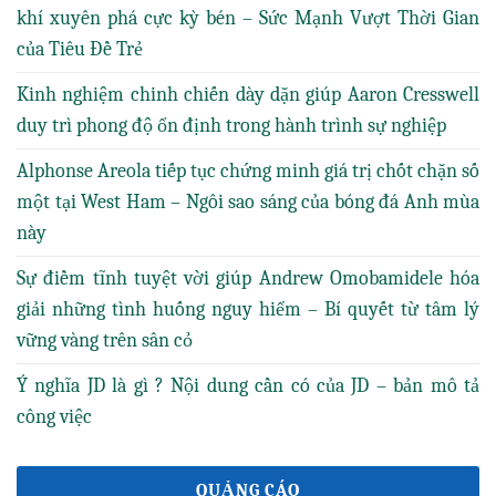
khí xuyên phá cực kỳ bén – Sức Mạnh Vượt Thời Gian
của Tiêu Đề Trẻ
Kinh nghiệm chinh chiến dày dặn giúp Aaron Cresswell
duy trì phong độ ổn định trong hành trình sự nghiệp
Alphonse Areola tiếp tục chứng minh giá trị chốt chặn số
một tại West Ham – Ngôi sao sáng của bóng đá Anh mùa
này
Sự điềm tĩnh tuyệt vời giúp Andrew Omobamidele hóa
giải những tình huống nguy hiểm – Bí quyết từ tâm lý
vững vàng trên sân cỏ
Ý nghĩa JD là gì ? Nội dung cần có của JD – bản mô tả
công việc
QUẢNG CÁO